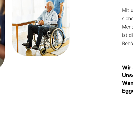
Mit 
sich
Mens
ist 
Behö
Wir
Uns
Wan
Egge